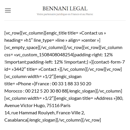
Passer
au
contenu
[vc_row][vc_column][engic_title title= »Contact us »
heading= »h1″ line_type= »line » align= »center »]
[vc_empty_space][/vc_column][/vc_row][vc_row][vc_column
css= ».vc_custom_1508408048254{padding-right: 12%
!important;padding-left: 12% !important;} »][contact-form-7
id= »3442″ title= »Contact »][/vc_column][/vc_row][vc_row]
[vc_column width= »1/2″][engic_slogan
title= »Phone »]France : 00 33 1 88 33 50 20
Morocco : 00 212 5 20 30 80 88[/engic_slogan][/vc_column]
[vc_column width= »1/2″][engic_slogan title= »Address »]80,
Avenue Victor Hugo, 75116 Paris
14, rue Hammad Rouiyeh, France-Ville 2,
Casablanca[/engic_slogan][/vc_column][/vc_row]