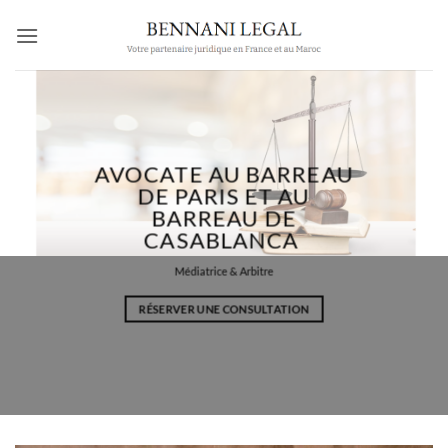
Passer
au
contenu
AVOCATE AU BARREAU
DE PARIS ET AU
BARREAU DE
CASABLANCA
Médiatrice & Arbitre
RÉSERVER UNE CONSULTATION