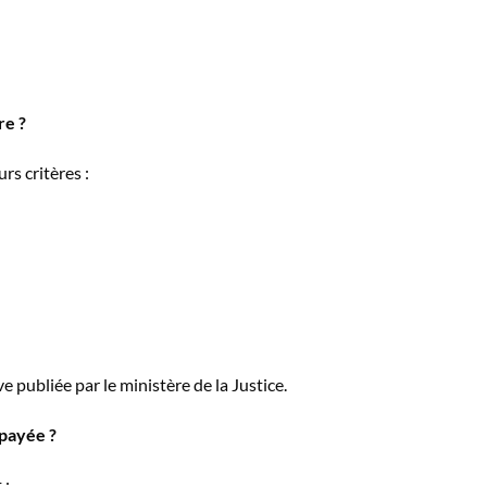
re ?
rs critères :
ve publiée par le ministère de la Justice.
mpayée ?
 :