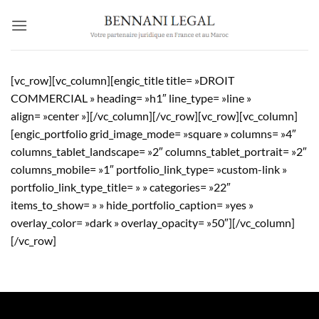
Passer
au
contenu
[vc_row][vc_column][engic_title title= »DROIT
COMMERCIAL » heading= »h1″ line_type= »line »
align= »center »][/vc_column][/vc_row][vc_row][vc_column]
[engic_portfolio grid_image_mode= »square » columns= »4″
columns_tablet_landscape= »2″ columns_tablet_portrait= »2″
columns_mobile= »1″ portfolio_link_type= »custom-link »
portfolio_link_type_title= » » categories= »22″
items_to_show= » » hide_portfolio_caption= »yes »
overlay_color= »dark » overlay_opacity= »50″][/vc_column]
[/vc_row]