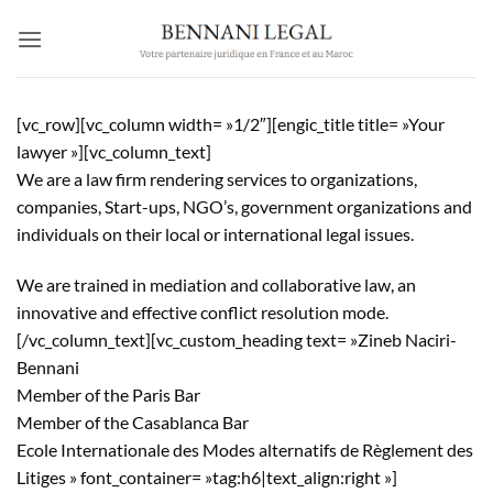
Passer
au
contenu
[vc_row][vc_column width= »1/2″][engic_title title= »Your
lawyer »][vc_column_text]
We are a law firm rendering services to organizations,
companies, Start-ups, NGO’s, government organizations and
individuals on their local or international legal issues.
We are trained in mediation and collaborative law, an
innovative and effective conflict resolution mode.
[/vc_column_text][vc_custom_heading text= »Zineb Naciri-
Bennani
Member of the Paris Bar
Member of the Casablanca Bar
Ecole Internationale des Modes alternatifs de Règlement des
Litiges » font_container= »tag:h6|text_align:right »]