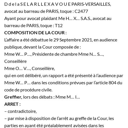
D d e l a S E L A R L L E X A V O U E PARIS-VERSAILLES,
avocat au barreau de PARIS, toque : C2477
Ayant pour avocat plaidant Me
H…
X…
S.A.S., avocat au
barreau de PARIS, toque : T12
COMPOSITION DE LA COUR :
L’affaire a été débattue le 29 Septembre 2021, en audience
publique, devant la Cour composée de :
Mme
W…
P…
, Présidente de chambre Mme
N…
S…
,
Conseillère
Mme
O…
V…
, Conseillère,
qui en ont délibéré, un rapport a été présenté à l’audience par
Mme
W…
P…
dans les conditions prévues par l’article 804 du
code de procédure civile.
Greffier,
lors des débats
:
Mme
M…
I…
ARRET :
– contradictoire,
– par mise à disposition de l’arrêt au greffe de la Cour, les
parties en ayant été préalablement avisées dans les