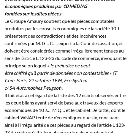
économiques produites par 10 MEDIAS
fondées sur lesdites pièces
Le Groupe Amaury soutient que les pièces comptables
produites par les conseils économiques de la société 10
J…
présentent des contradictions et des incohérences
confirmées par M.
G…
C…
, expert à la Cour de cassation, et
doivent être considérées comme irrégulièrement tenues au
sens de l’article L.123-23 du code de commerce, invoquant le
principe selon lequel «
le préjudice ne peut
être chiffré qu’à partir de données non contestables
»
(T.
Com. Paris, 22 octobre 1996, Eco System
c/ SA Automobiles Peugeot
).
Il fait état à cet égard de la liste des 12 écarts observés entre
les deux bilans ayant servi de base aux travaux des experts
économiques de 10
J…
, M
Q…
et le cabinet Deloitte., dont le
cabinet WNAP tente de n’en expliquer que six, concluant
ainsi à l’irrégularité de ces pièces au regard de l’article L 123-
23 du code précité, leur absence de valeur probante et