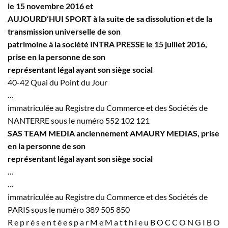
le 15 novembre 2016 et
AUJOURD’HUI SPORT à la suite de sa dissolution et de la
transmission universelle de son
patrimoine à la société INTRA PRESSE le 15 juillet 2016,
prise en la personne de son
représentant légal ayant son siège social
40-42 Quai du Point du Jour
…
immatriculée au Registre du Commerce et des Sociétés de
NANTERRE sous le numéro 552 102 121
SAS TEAM MEDIA anciennement AMAURY MEDIAS, prise
en la personne de son
représentant légal ayant son siège social
…
…
immatriculée au Registre du Commerce et des Sociétés de
PARIS sous le numéro 389 505 850
R e p r é s e n t é e s p a r M e M a t t h i e u B O C C O N G I B O