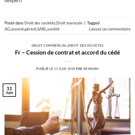
dexpert/
Posté dans
Droit des sociétés
,
Droit marocain
|
Tagged
AG
,
associé
,
gérant
,
SARL
,
société
Laissez un commentaire
DROIT COMMERCIAL
,
DROIT DES SOCIÉTÉS
Fr – Cession de contrat et accord du cédé
PUBLIÉ LE
11 JUIN 2024
PAR
BENNANI
11
Juin