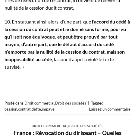
tirés de l’exécution de ce contrat, il convient de relever la
nullité de la cession dudit contrat.
10. En statuant ainsi, alors, d’une part, que
l’accord du cédé à
la cession du contrat peut être donné sans forme, pourvu
qu’il soit non équivoque, et peut être prouvé par tout
moyen, d’autre part, que le défaut d’accord du cédé
n’emporte pas la nullité de la cession du contrat, mais son
inopposabilité au cédé
, la cour d’appel a violé le texte
susvisé. »
Posté dans
Droit commercial
,
Droit des sociétés
|
Tagged
cession
,
contrat
,
dette
,
impayé
Laissez un commentaire
DROIT COMMERCIAL
,
DROIT DES SOCIÉTÉS
France : Révocation du dirigeant – Quelles