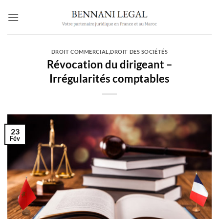
Passer
au
contenu
DROIT COMMERCIAL
,
DROIT DES SOCIÉTÉS
Révocation du dirigeant –
Irrégularités comptables
23
Fév