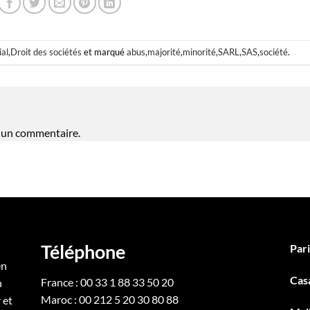
al
,
Droit des sociétés
et marqué
abus
,
majorité
,
minorité
,
SARL
,
SAS
,
société
.
 un commentaire.
Téléphone
Pari
en
Cas
France : 00 33 1 88 33 50 20
n
Maroc : 00 212 5 20 30 80 88
 et