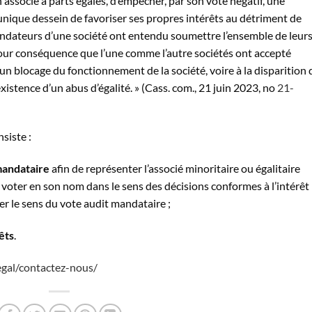
un associé à parts égales, d’empêcher, par son vote négatif, une
’unique dessein de favoriser ses propres intérêts au détriment de
s fondateurs d’une société ont entendu soumettre l’ensemble de leur
a pour conséquence que l’une comme l’autre sociétés ont accepté
n blocage du fonctionnement de la société, voire à la disparition 
’existence d’un
abus
d’égalité. » (Cass. com., 21 juin 2023, n
o
21-
nsiste :
andataire
afin de représenter l’associé minoritaire ou égalitaire
 voter en son nom dans le sens des décisions conformes à l’intérêt
er le sens du vote audit mandataire ;
êts
.
egal/contactez-nous/