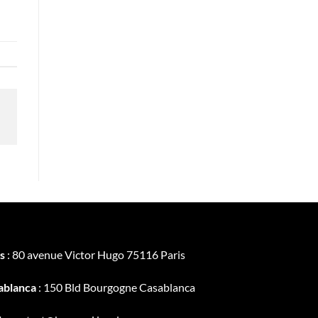
s
: 80 avenue Victor Hugo 75116 Paris
ablanca
: 150 Bld Bourgogne Casablanca