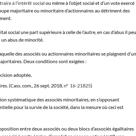
traire à l’intérêt
social
ou même à l’
objet
social
et d’un vote exercé
oupe majoritaire ou minoritaire d’actionnaires au détriment des
ment.
ital
social
une part supérieure à celle de l’autre, en cas d’
abus
il pe
n un
abus
de minorité.
aquelle des associés ou actionnaires minoritaires se plaignent d’u
majoritaires. Deux conditions sont exigées :
écision adoptée,
ires. (Cass. com., 26 sept. 2018,
n° 16-21825
)
tion systématique des associés minoritaires, en s’opposant
tielle pour la survie de la société, dans la mesure où ceci est
position entre deux associés ou deux blocs d’associés égalitaires