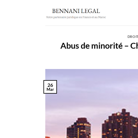
Passer
au
contenu
DROI
Abus de minorité – Cha
26
Mar