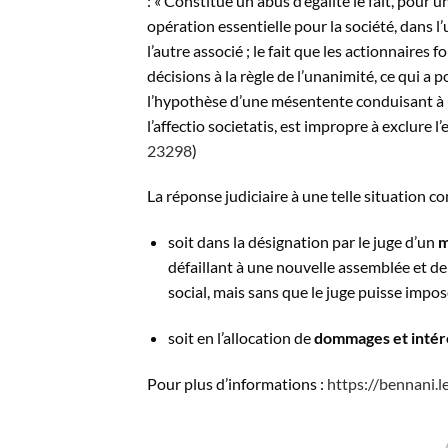
:
« Constitue un
abus
d’égalité le fait, pour 
opération essentielle pour la société, dans l
l’autre associé ; le fait que les actionnaire
décisions à la règle de l’unanimité, ce qui 
l’hypothèse d’une mésentente conduisant à u
l’
affectio societatis
, est impropre à exclure l
23298
)
La réponse judiciaire à une telle situation co
soit dans la désignation par le juge d’un
m
défaillant à une nouvelle assemblée et de
social
, mais sans que le juge puisse impos
soit en l’allocation de
dommages et intér
Pour plus d’informations :
https://bennani.l