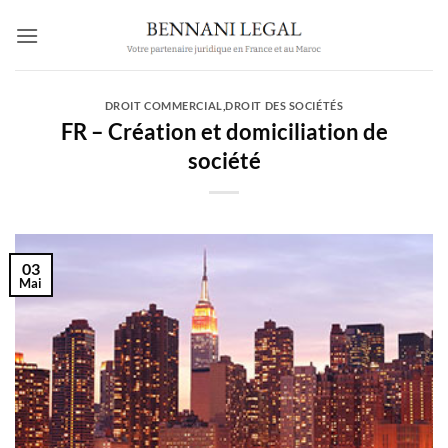
Passer
au
contenu
DROIT COMMERCIAL
,
DROIT DES SOCIÉTÉS
FR – Création et domiciliation de
société
03
Mai