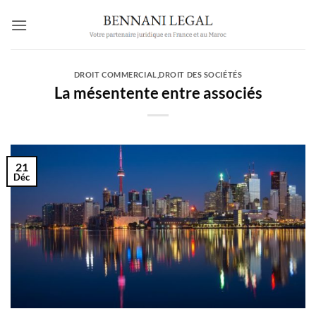
Passer
au
contenu
DROIT COMMERCIAL
,
DROIT DES SOCIÉTÉS
La mésentente entre associés
21
Déc