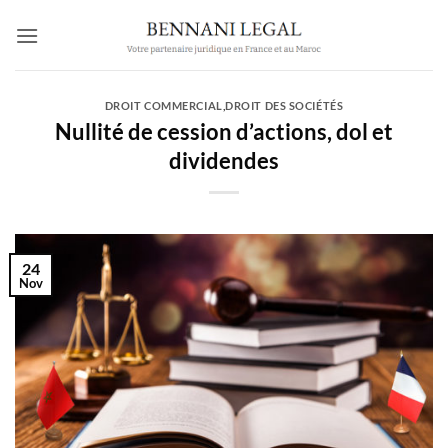
Passer
au
contenu
DROIT COMMERCIAL
,
DROIT DES SOCIÉTÉS
Nullité de cession d’actions, dol et
dividendes
24
Nov