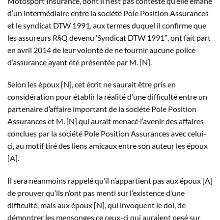
Motosport Insurance, dont il n’est pas contesté qu’elle émane
d’un intermédiaire entre la société Pole Position Assurances
et le syndicat DTW 1991, aux termes duquel il confirme que
les assureurs R§Q devenu ‘Syndicat DTW 1991″, ont fait part
en avril 2014 de leur volonté de ne fournir aucune police
d’assurance ayant été présentée par M. [N].
Selon les époux [N], cet écrit ne saurait être pris en
considération pour établir la réalité d’une difficulté entre un
partenaire d’affaire important de la société Pole Position
Assurances et M. [N] qui aurait menacé l’avenir des affaires
conclues par la société Pole Position Assurances avec celui-
ci, au motif tiré des liens amicaux entre son auteur les époux
[A].
Il sera néanmoins rappelé qu’il n’appartient pas aux époux [A]
de prouver qu’ils n’ont pas menti sur l’existence d’une
difficulté, mais aux époux [N], qui invoquent le dol, de
démontrer les mensonges ce ceux-ci qui auraient pesé sur