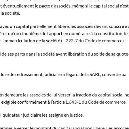
et éventuellement le pacte d’associés, même si le capital social n’est
la société.
avec un capital partiellement libéré, les associés devant souscrire à
bérer qu’un cinquième de l’apport en numéraire à la constitution, le
 l’immatriculation de la société (
L.223-7
du Code de c
ommerce
).
é de ses parts dans la société avant libération du solde de sa quote
re de redressement judiciaire à l’égard de la SARL, convertie par 
en demeure les associés de lui verser la fraction du capital social n
 exigible conformément à l’article
L.643-1 du Code de commerce
.
 liquidateur judiciaire les assigne en justice.
amnés à verser le montant du capital social non libéré. Les associé