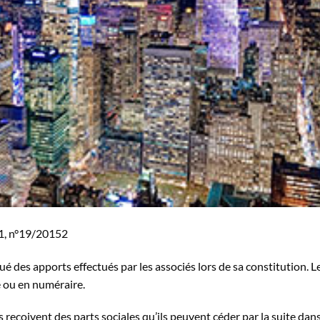
21, n°19/20152
é des apports effectués par les associés lors de sa constitution. L
e ou en numéraire.
s reçoivent des parts sociales qu’ils peuvent céder par la suite dan