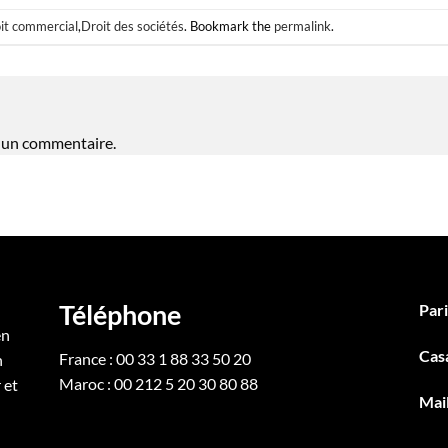
it commercial
,
Droit des sociétés
. Bookmark the
permalink
.
 un commentaire.
Téléphone
Pari
en
Cas
France : 00 33 1 88 33 50 20
n
Maroc : 00 212 5 20 30 80 88
 et
Mai