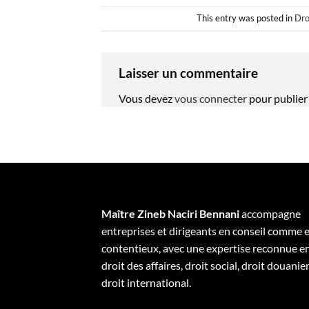
This entry was posted in
Dro
Laisser un commentaire
Vous devez
vous connecter
pour publier
Maître Zineb Naciri Bennani
accompagne
entreprises et dirigeants en conseil comme 
contentieux, avec une expertise reconnue e
droit des affaires, droit social, droit douanier
droit international.