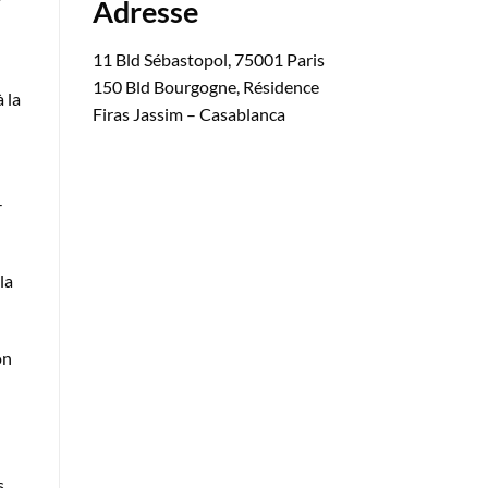
Adresse
11 Bld Sébastopol, 75001 Paris
150 Bld Bourgogne, Résidence
 la
Firas Jassim – Casablanca
-
la
on
s