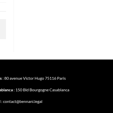
s
: 80 avenue Victor Hugo 75116 Paris
ablanca
: 150 Bld Bourgogne Casablanca
l
: contact@bennani.legal