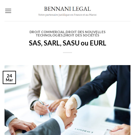
Passer
au
contenu
DROIT COMMERCIAL
,
DROIT DES NOUVELLES
TECHNOLOGIES
,
DROIT DES SOCIÉTÉS
SAS, SARL, SASU ou EURL
24
Mar