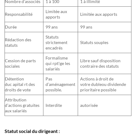
Nombre d’associés
1 à 100
1 à illimité
Limitée aux
Responsabilité
Limitée aux apports
apports
Durée
99 ans
99 ans
Statuts
Rédaction des
strictement
Statuts souples
statuts
encadrés
Formalisme
Cession de parts
Libre sauf disposition
qui rpt!ge les
sociales
contraire des statuts
salariés
Détention
Pas
Actions à droit de
duc apital rt des
d’aménagement
votre dubleou dividende
droits de vote
possible.
prioritaire possible
Attribution
d’actions gratuites
Interdite
autorisée
aux salariés
Statut social du dirigeant :