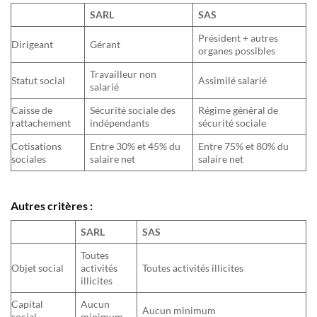
SARL
SAS
Président + autres
Dirigeant
Gérant
organes possibles
Travailleur non
Statut social
Assimilé salarié
salarié
Caisse de
Sécurité sociale des
Régime général de
rattachement
indépendants
sécurité sociale
Cotisations
Entre 30% et 45% du
Entre 75% et 80% du
sociales
salaire net
salaire net
Autres critères :
SARL
SAS
Toutes
Objet social
activités
Toutes activités illicites
illicites
Capital
Aucun
Aucun minimum
social
minimum