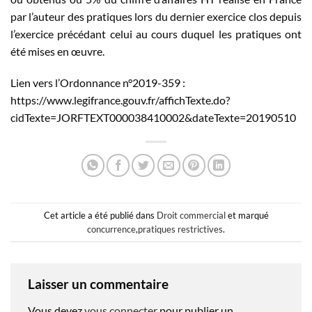
par l’auteur des pratiques lors du dernier exercice clos depuis
l’exercice précédant celui au cours duquel les pratiques ont
été mises en œuvre.
Lien vers l’Ordonnance n°2019-359 :
https://www.legifrance.gouv.fr/affichTexte.do?
cidTexte=JORFTEXT000038410002&dateTexte=20190510
Cet article a été publié dans
Droit commercial
et marqué
concurrence
,
pratiques restrictives
.
Laisser un commentaire
Vous devez
vous connecter
pour publier un