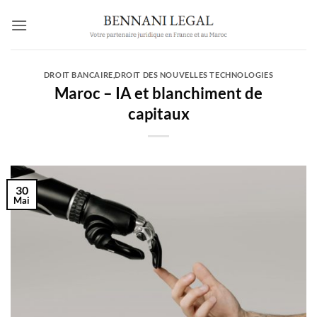
Passer
au
contenu
DROIT BANCAIRE
,
DROIT DES NOUVELLES TECHNOLOGIES
Maroc – IA et blanchiment de
capitaux
30
Mai