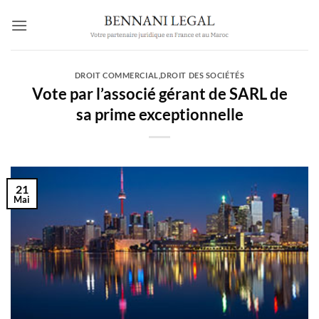
Passer
au
contenu
DROIT COMMERCIAL
,
DROIT DES SOCIÉTÉS
Vote par l’associé gérant de SARL de
sa prime exceptionnelle
21
Mai