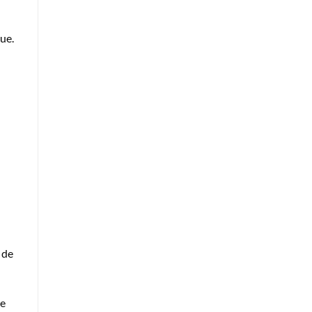
due.
 de
ue