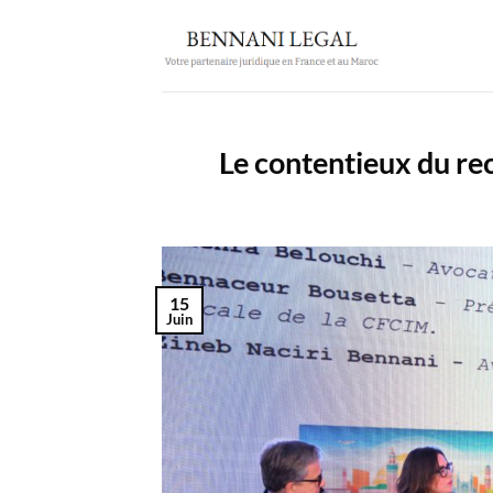
Passer
au
contenu
Le contentieux du re
15
Juin