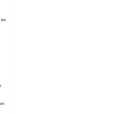
 les
e
ion