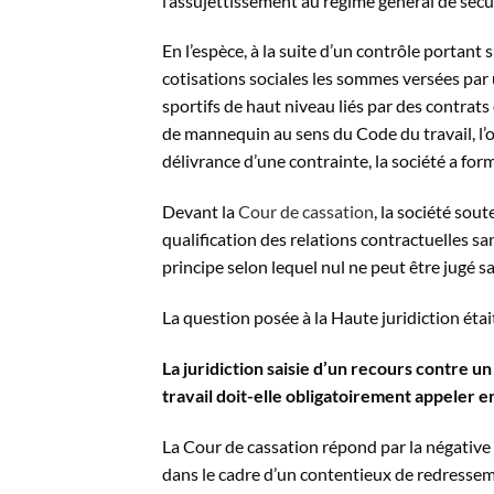
l’assujettissement au régime général de sécu
En l’espèce, à la suite d’un contrôle portant 
cotisations sociales les sommes versées par
sportifs de haut niveau liés par des contrats
de mannequin au sens du Code du travail, l
délivrance d’une contrainte, la société a for
Devant la
Cour de cassation
, la société sou
qualification des relations contractuelles sa
principe selon lequel nul ne peut être jugé s
La question posée à la Haute juridiction étai
La juridiction saisie d’un recours contre 
travail doit-elle obligatoirement appeler en
La Cour de cassation répond par la négative
dans le cadre d’un contentieux de redresseme