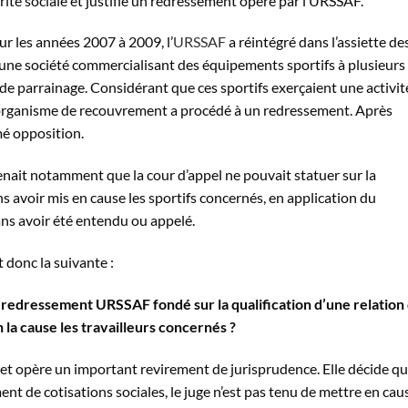
rité sociale et justifie un redressement opéré par l’URSSAF.
sur les années 2007 à 2009, l’
URSSAF
a réintégré dans l’assiette de
 une société commercialisant des équipements sportifs à plusieurs
 de parrainage. Considérant que ces sportifs exerçaient une activit
’organisme de recouvrement a procédé à un redressement. Après
mé opposition.
tenait notamment que la cour d’appel ne pouvait statuer sur la
ns avoir mis en cause les sportifs concernés, en application du
ans avoir été entendu ou appelé.
t donc la suivante :
un redressement URSSAF fondé sur la qualification d’une relation
 la cause les travailleurs concernés ?
 et opère un important revirement de jurisprudence. Elle décide qu
nt de cotisations sociales, le juge n’est pas tenu de mettre en cau