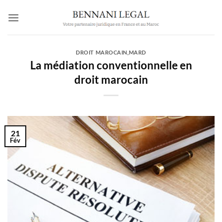
Passer
au
contenu
DROIT MAROCAIN
,
MARD
La médiation conventionnelle en
droit marocain
21
Fév