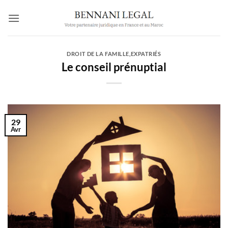
Passer
au
contenu
DROIT DE LA FAMILLE
,
EXPATRIÉS
Le conseil prénuptial
29
Avr