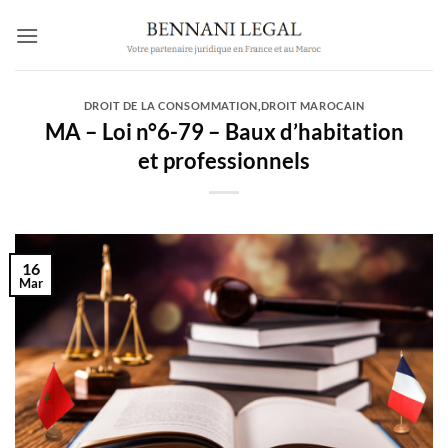
Passer
au
contenu
DROIT DE LA CONSOMMATION
,
DROIT MAROCAIN
MA – Loi n°6-79 – Baux d’habitation
et professionnels
16
Mar