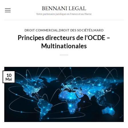
Passer
au
contenu
DROIT COMMERCIAL
,
DROIT DES SOCIÉTÉS
,
MARD
Principes directeurs de l’OCDE –
Multinationales
10
Mai