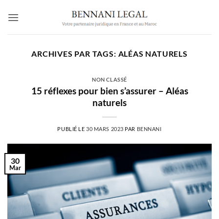
Passer
au
contenu
ARCHIVES PAR TAGS:
ALÉAS NATURELS
NON CLASSÉ
15 réflexes pour bien s’assurer – Aléas
naturels
PUBLIÉ LE
30 MARS 2023
PAR
BENNANI
30
Mar