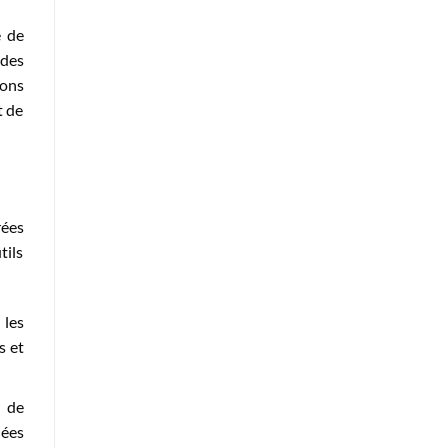
e de
 des
ions
t de
rées
tils
 les
s et
s de
iées