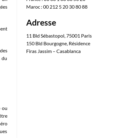
Maroc : 00 212 5 20 30 80 88
gées
Adresse
ment
11 Bld Sébastopol, 75001 Paris
150 Bld Bourgogne, Résidence
 des
Firas Jassim – Casablanca
s du
e ou
être
méro
ques