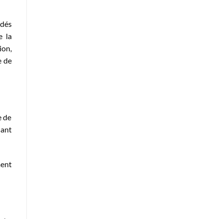
édés
e la
ion,
e de
e de
sant
ment