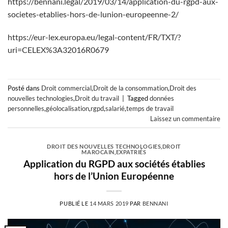
https://bennani.legal/2019/03/14/application-du-rgpd-aux-
societes-etablies-hors-de-lunion-europeenne-2/
https://eur-lex.europa.eu/legal-content/FR/TXT/?
uri=CELEX%3A32016R0679
Posté dans
Droit commercial
,
Droit de la consommation
,
Droit des
nouvelles technologies
,
Droit du travail
|
Tagged
données
personnelles
,
géolocalisation
,
rgpd
,
salarié
,
temps de travail
Laissez un commentaire
DROIT DES NOUVELLES TECHNOLOGIES
,
DROIT
MAROCAIN
,
EXPATRIÉS
Application du RGPD aux sociétés établies
hors de l’Union Européenne
PUBLIÉ LE
14 MARS 2019
PAR
BENNANI