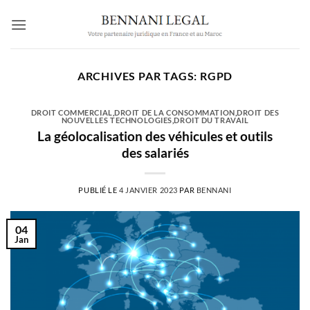
Passer
au
contenu
ARCHIVES PAR TAGS:
RGPD
DROIT COMMERCIAL
,
DROIT DE LA CONSOMMATION
,
DROIT DES
NOUVELLES TECHNOLOGIES
,
DROIT DU TRAVAIL
La géolocalisation des véhicules et outils
des salariés
PUBLIÉ LE
4 JANVIER 2023
PAR
BENNANI
04
Jan