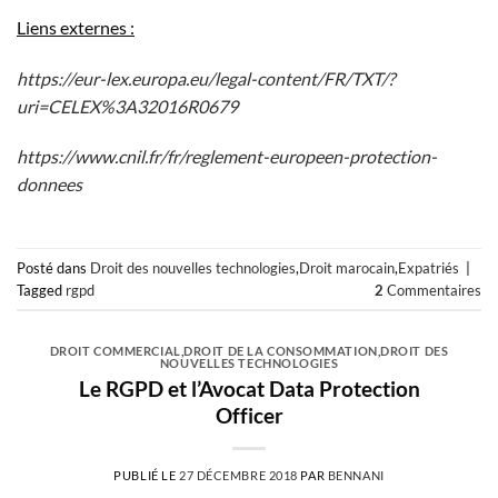
Liens externes :
https://eur-lex.europa.eu/legal-content/FR/TXT/?
uri=CELEX%3A32016R0679
https://www.cnil.fr/fr/reglement-europeen-protection-
donnees
Posté dans
Droit des nouvelles technologies
,
Droit marocain
,
Expatriés
|
Tagged
rgpd
2
Commentaires
DROIT COMMERCIAL
,
DROIT DE LA CONSOMMATION
,
DROIT DES
NOUVELLES TECHNOLOGIES
Le RGPD et l’Avocat Data Protection
Officer
PUBLIÉ LE
27 DÉCEMBRE 2018
PAR
BENNANI