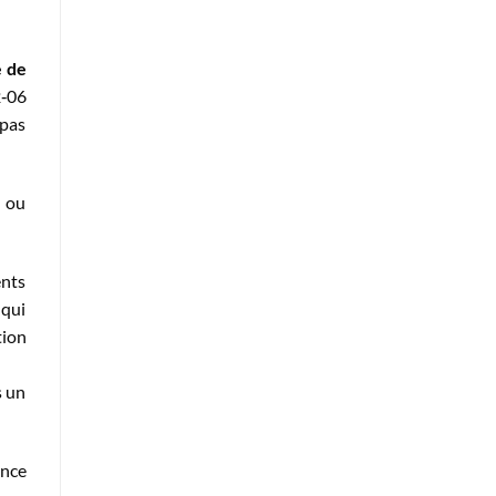
 de
2‐06
 pas
n ou
ents
 qui
tion
s un
ance