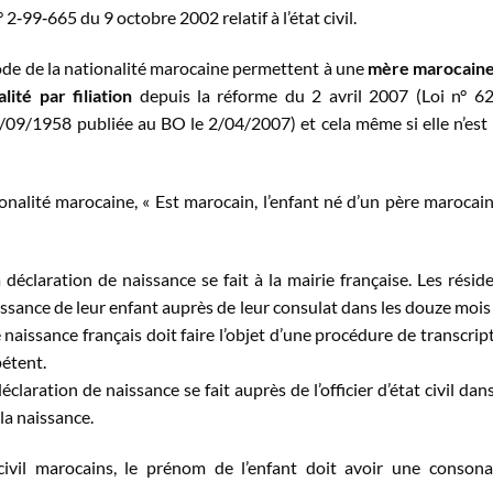
2‐99‐665 du 9 octobre 2002 relatif à l’état civil.
 Code de la nationalité marocaine permettent à une
mère marocaine
ité par filiation
depuis la réforme du 2 avril 2007 (Loi n° 6
6/09/1958 publiée au BO le 2/04/2007) et cela même si elle n’est
tionalité marocaine, « Est marocain, l’enfant né d’un père marocai
déclaration de naissance se fait à la mairie française. Les résid
ssance de leur enfant auprès de leur consulat dans les douze mois
de naissance français doit faire l’objet d’une procédure de transcrip
pétent.
claration de naissance se fait auprès de l’officier d’état civil dan
la naissance.
t civil marocains, le prénom de l’enfant doit avoir une conson