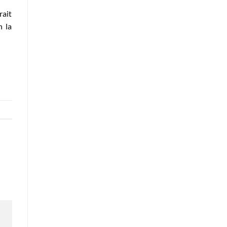
rait
n la