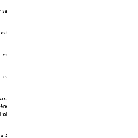
r sa
 est
 les
 les
ère.
père
insi
du 3