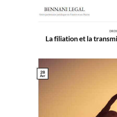
Passer
au
contenu
DROI
La filiation et la trans
28
Avr