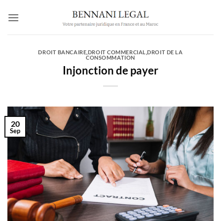
Passer
au
contenu
DROIT BANCAIRE
,
DROIT COMMERCIAL
,
DROIT DE LA
CONSOMMATION
Injonction de payer
20
Sep