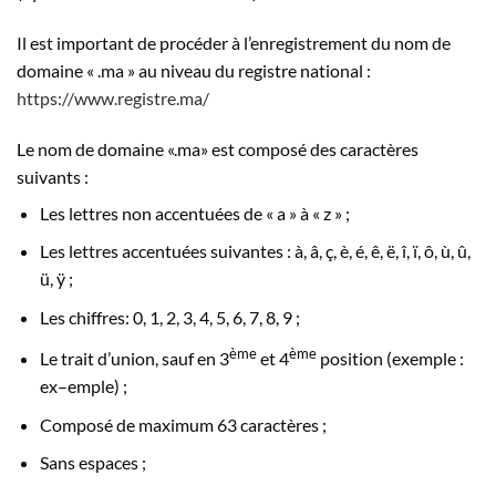
Il est important de procéder à l’enregistrement du nom de
domaine « .ma » au niveau du registre national :
https://www.registre.ma/
Le nom de domaine «.ma» est composé des caractères
suivants :
Les lettres non accentuées de « a » à « z » ;
Les lettres accentuées suivantes : à, â, ç, è, é, ê, ë, î, ï, ô, ù, û,
ü, ÿ ;
Les chiffres: 0, 1, 2, 3, 4, 5, 6, 7, 8, 9 ;
ème
ème
Le trait d’union, sauf en 3
et 4
position (exemple :
ex–emple) ;
Composé de maximum 63 caractères ;
Sans espaces ;