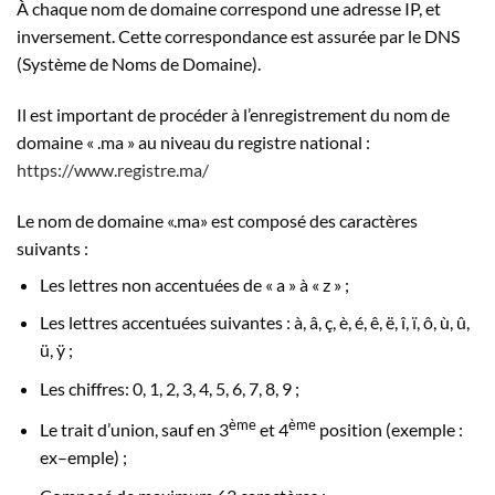
À chaque nom de domaine correspond une adresse IP, et
inversement. Cette correspondance est assurée par le DNS
(Système de Noms de Domaine).
Il est important de procéder à l’enregistrement du nom de
domaine « .ma » au niveau du registre national :
https://www.registre.ma/
Le nom de domaine «.ma» est composé des caractères
suivants :
Les lettres non accentuées de « a » à « z » ;
Les lettres accentuées suivantes : à, â, ç, è, é, ê, ë, î, ï, ô, ù, û,
ü, ÿ ;
Les chiffres: 0, 1, 2, 3, 4, 5, 6, 7, 8, 9 ;
ème
ème
Le trait d’union, sauf en 3
et 4
position (exemple :
ex–emple) ;