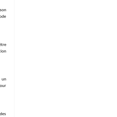
ison
code
être
tion
r
un
our
 des