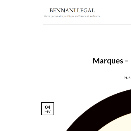
Passer
au
contenu
Marques – 
PUB
04
Fév