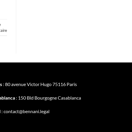
e
aire
s
: 80 avenue Victor Hugo 75116 Paris
ablanca
: 150 Bld Bourgogne Casablanca
l
: contact@bennani.legal