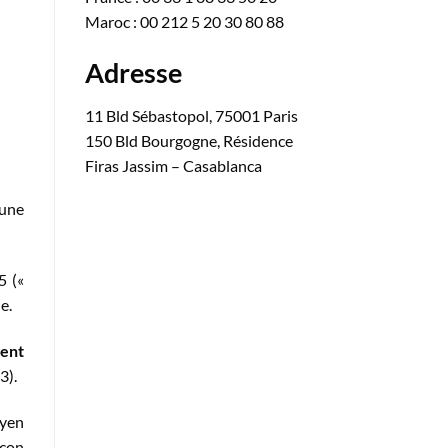
Maroc : 00 212 5 20 30 80 88
Adresse
11 Bld Sébastopol, 75001 Paris
150 Bld Bourgogne, Résidence
Firas Jassim – Casablanca
 une
5 («
e.
ent
3).
oyen
açon