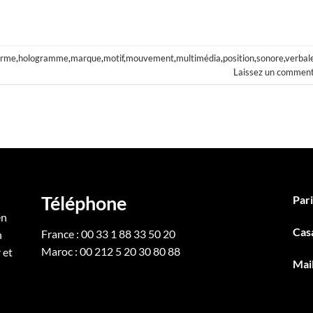
orme
,
hologramme
,
marque
,
motif
,
mouvement
,
multimédia
,
position
,
sonore
,
verbal
Laissez un comment
Téléphone
Pari
en
Cas
France : 00 33 1 88 33 50 20
n
Maroc : 00 212 5 20 30 80 88
 et
Mai