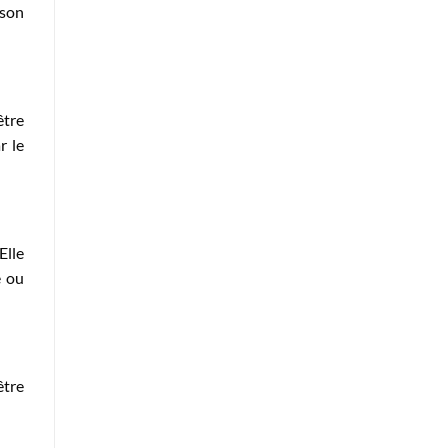
 son
être
r le
Elle
e ou
être