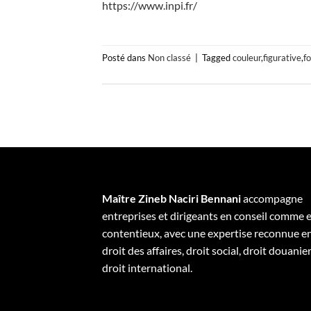
https://www.inpi.fr/
Posté dans
Non classé
|
Tagged
couleur
,
figurative
,
f
Maître Zineb Naciri Bennani
accompagne
entreprises et dirigeants en conseil comme 
contentieux, avec une expertise reconnue e
droit des affaires, droit social, droit douanier
droit international.