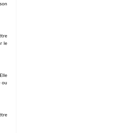
 son
être
r le
Elle
e ou
être