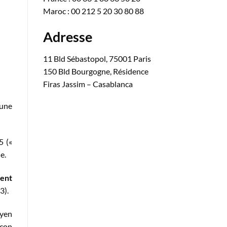
Maroc : 00 212 5 20 30 80 88
Adresse
11 Bld Sébastopol, 75001 Paris
150 Bld Bourgogne, Résidence
Firas Jassim – Casablanca
 une
5 («
e.
ent
3).
oyen
açon