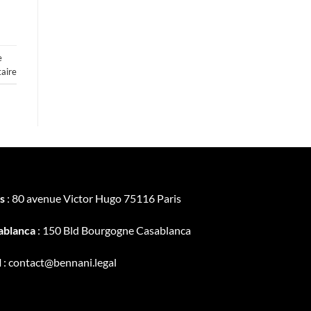
e
aire
s
: 80 avenue Victor Hugo 75116 Paris
ablanca
: 150 Bld Bourgogne Casablanca
l
: contact@bennani.legal