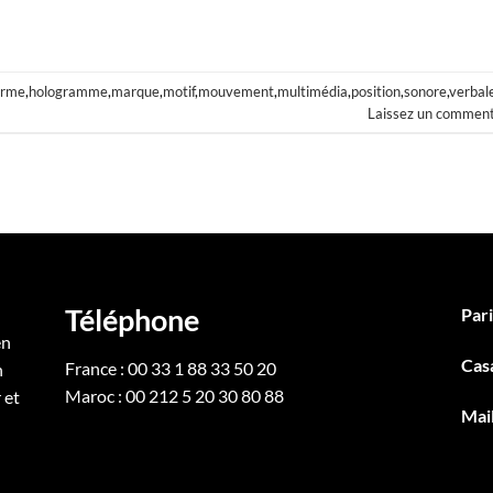
orme
,
hologramme
,
marque
,
motif
,
mouvement
,
multimédia
,
position
,
sonore
,
verbal
Laissez un comment
Téléphone
Pari
en
Cas
France : 00 33 1 88 33 50 20
n
Maroc : 00 212 5 20 30 80 88
 et
Mai