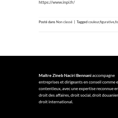
https://www.inpi.fr/
Posté dans
Non classé
|
Tagged
couleur
,
figurative
,
f
Maître Zineb Naciri Bennani
accompagne
entreprises et dirigeants en conseil comme 
contentieux, avec une expertise reconnue e
droit des affaires, droit social, droit douanier
droit international.