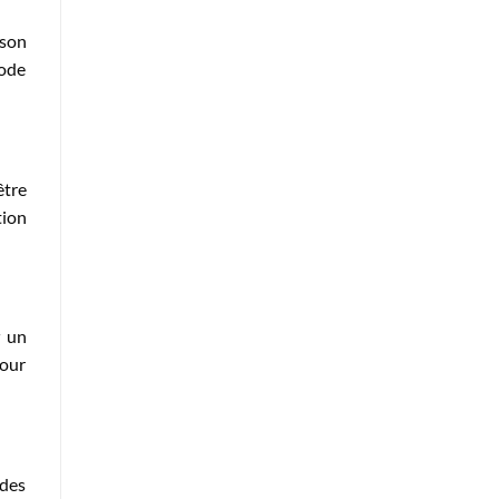
ison
code
être
tion
r
un
our
 des