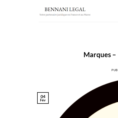
Passer
au
contenu
Marques – 
PUB
04
Fév