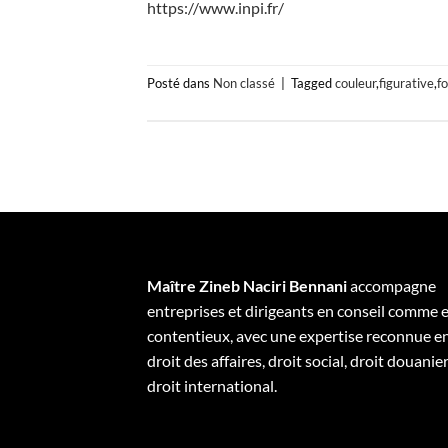
https://www.inpi.fr/
Posté dans
Non classé
|
Tagged
couleur
,
figurative
,
f
Maître Zineb Naciri Bennani
accompagne
entreprises et dirigeants en conseil comme 
contentieux, avec une expertise reconnue e
droit des affaires, droit social, droit douanier
droit international.