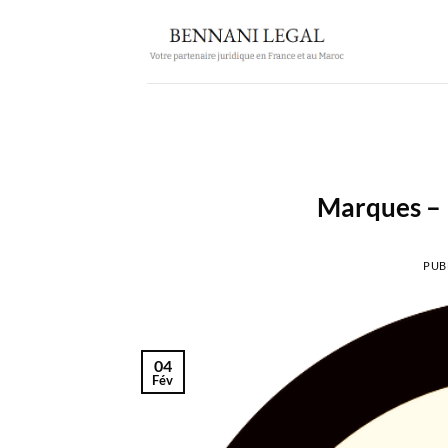
Passer
au
contenu
Marques – 
PUB
04
Fév