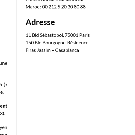
Maroc : 00 212 5 20 30 80 88
Adresse
11 Bld Sébastopol, 75001 Paris
150 Bld Bourgogne, Résidence
Firas Jassim – Casablanca
 une
5 («
e.
ent
3).
oyen
açon