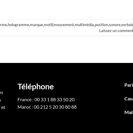
orme
,
hologramme
,
marque
,
motif
,
mouvement
,
multimédia
,
position
,
sonore
,
verbal
Laissez un comment
Téléphone
Pari
en
Cas
France : 00 33 1 88 33 50 20
n
Maroc : 00 212 5 20 30 80 88
 et
Mai