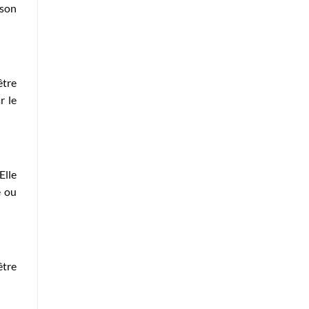
 son
être
r le
Elle
e ou
être