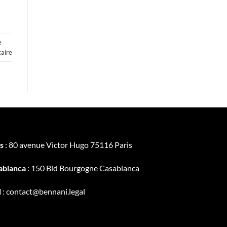
e
aire
s
: 80 avenue Victor Hugo 75116 Paris
ablanca
: 150 Bld Bourgogne Casablanca
l
: contact@bennani.legal