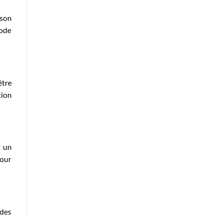
ison
code
être
tion
r
un
our
 des