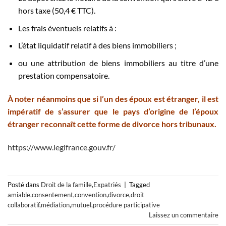
hors taxe (50,4 € TTC).
Les frais éventuels relatifs à :
L’état liquidatif relatif à des biens immobiliers ;
ou une attribution de biens immobiliers au titre d’une
prestation compensatoire.
À noter néanmoins que si l’un des époux est étranger, il est
impératif de s’assurer que le pays d’origine de l’époux
étranger reconnaît cette forme de divorce hors tribunaux.
https://www.legifrance.gouv.fr/
Posté dans
Droit de la famille
,
Expatriés
|
Tagged
amiable
,
consentement
,
convention
,
divorce
,
droit
collaboratif
,
médiation
,
mutuel
,
procédure participative
Laissez un commentaire