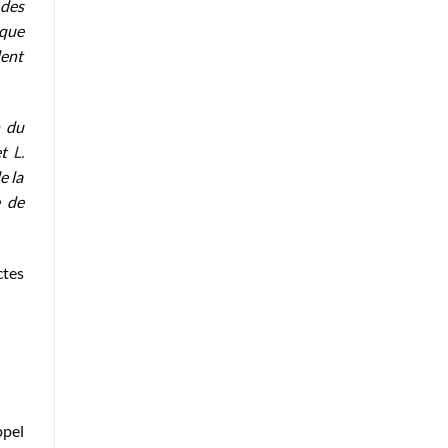
 des
sque
dent
n du
et
L.
e la
e de
ctes
ppel