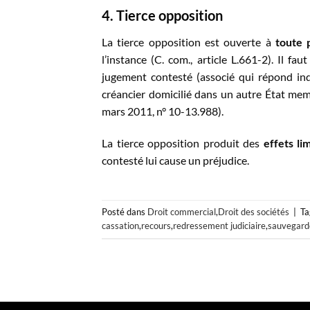
4. Tierce opposition
La tierce opposition est ouverte à
toute 
l’instance (C. com., article L.661-2). Il fa
jugement contesté (associé qui répond ind
créancier domicilié dans un autre État mem
mars 2011, n° 10-13.988).
La tierce opposition produit des
effets li
contesté lui cause un préjudice.
Posté dans
Droit commercial
,
Droit des sociétés
|
T
cassation
,
recours
,
redressement judiciaire
,
sauvegard