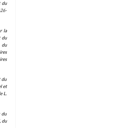
t du
626-
r la
t du
s du
ires
ires
t du
l et
e L.
t du
, du