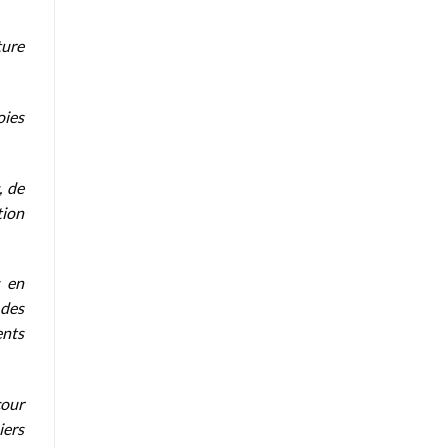
ture
oies
, de
tion
s en
 des
ents
cour
iers