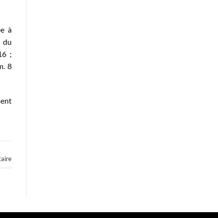
ée à
t du
16 ;
m. 8
ment
aire