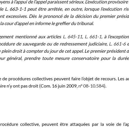
yens à l’appui de l’appel paraissent sérieux. L’exécution provisoire
le L. 663-1-1 peut être arrêtée, en outre, lorsque l’exécution ri
t excessives. Dès le prononcé de la décision du premier prési
 la cour d’appel en informe le greffier du tribunal.
ugement mentionné aux articles
L. 645-11
,
L. 661-1
, à l’exceptio
rocédure de sauvegarde ou de redressement judiciaire,
L. 661-6
e plein droit à compter du jour de cet appel. Le premier président d
eur général, prendre toute mesure conservatoire pour la duré
e de procédures collectives peuvent faire l’objet de recours. Les a
ire n’y ont pas droit (Com. 16 juin 2009,
n° 08-10.584
).
rocédure collective, peuvent être attaquées par la voie de l’a