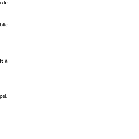
u de
blic
it à
pel.