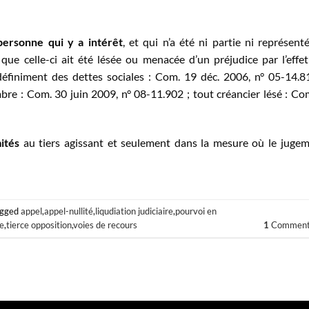
personne qui y a intérêt
, et qui n’a été ni partie ni représent
ut que celle-ci ait été lésée ou menacée d’un préjudice par l’effe
éfiniment des dettes sociales : Com. 19 déc. 2006, n° 05-14.8
bre : Com. 30 juin 2009, n° 08-11.902 ; tout créancier lésé : Co
mités
au tiers agissant et seulement dans la mesure où le juge
agged
appel
,
appel-nullité
,
liqudiation judiciaire
,
pourvoi en
e
,
tierce opposition
,
voies de recours
1
Comment