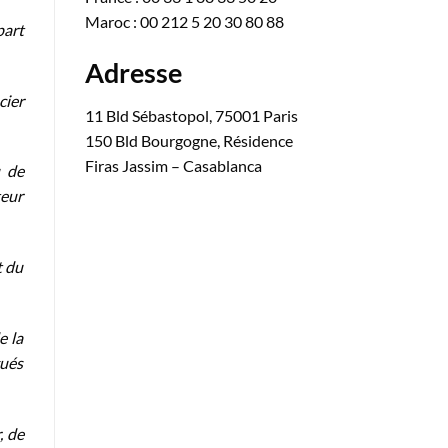
Maroc : 00 212 5 20 30 80 88
part
Adresse
cier
11 Bld Sébastopol, 75001 Paris
150 Bld Bourgogne, Résidence
Firas Jassim – Casablanca
u de
teur
t du
e la
gués
, de