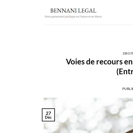
Passer
au
contenu
DROI
Voies de recours en
(Entr
PUBLI
27
Déc