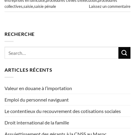
entreprises en difficulté
,
procédures civiles d'exécution
,
procédures
collectives
,
saisie
,
saisie pénale
Laissez un commentaire
RECHERCHE
ARTICLES RÉCENTS
Valeur en douane à l’importation
Emploi du personnel naviguant
Le contentieux du recouvrement des cotisations sociales
Droit international de la famille
Assujettissement des gérants à la CNSS au Maroc