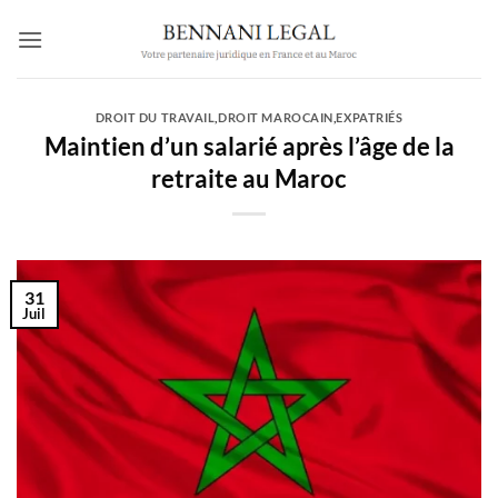
Passer
au
contenu
DROIT DU TRAVAIL
,
DROIT MAROCAIN
,
EXPATRIÉS
Maintien d’un salarié après l’âge de la
retraite au Maroc
31
Juil