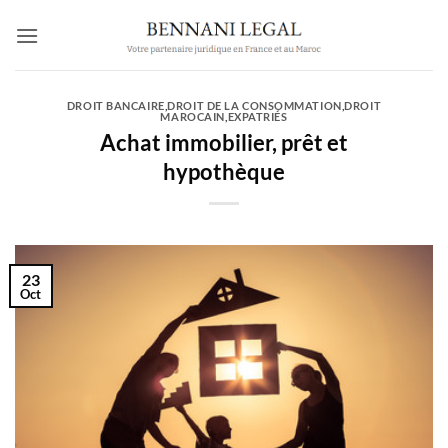
Passer
au
contenu
DROIT BANCAIRE
,
DROIT DE LA CONSOMMATION
,
DROIT
MAROCAIN
,
EXPATRIÉS
Achat immobilier, prêt et
hypothèque
23
Oct