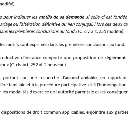
modifié).
ce peut indiquer les
motifs de sa demande
si celle-ci est fondée
riage ou l’altération définitive du lien conjugal. Hors ces deux cas
ans les premières conclusions au fond
» (C. civ. art. 251 modifié).
 les motifs sont exprimés dans les premières conclusions au fond.
ntroductive d’instance comporte une proposition de
règlement 
oux (C. civ. art. 252 al. 2 nouveau).
es portant sur une recherche d’
accord amiable
, en rappelant
ière familiale et à la procédure participative et à l’homologation
 les modalités d’exercice de l’autorité parentale et les conséque
dispositions de droit commun applicables, enjoindre aux partie