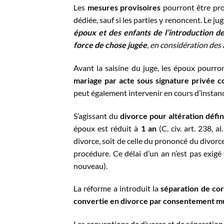
Les
mesures provisoires
pourront être pro
dédiée, sauf si les parties y renoncent. Le j
époux et des enfants de l’introduction d
force de chose jugée
, en considération des
Avant la saisine du juge, les époux pourron
mariage par acte sous signature privée c
peut également intervenir en cours d’instance
S’agissant du
divorce pour altération défin
époux est réduit à
1 an
(C. civ. art. 238, 
divorce, soit de celle du prononcé du divorce
procédure. Ce délai d’un an n’est pas exigé
nouveau).
La réforme a introduit la
séparation de co
convertie en divorce par consentement m
Les conventions de divorce et de séparatio