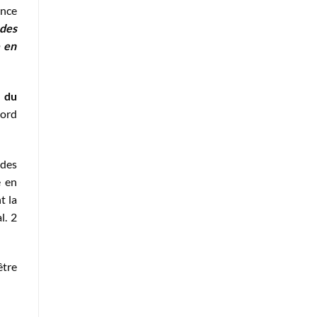
ence
 des
e en
e du
cord
 des
e en
t la
l. 2
être