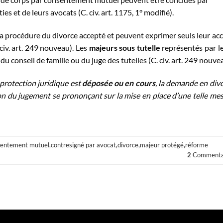
es et de leurs avocats (C. civ. art. 1175, 1° modifié).
a procédure du divorce accepté et peuvent exprimer seuls leur ac
civ. art. 249 nouveau). Les
majeurs sous
tutelle
représentés par l
u conseil de famille ou du juge des tutelles (C. civ. art. 249 nouve
rotection juridique est
déposée ou en cours
, la demande en div
on du jugement se prononçant sur la mise en place d’une telle me
sentement mutuel
,
contresigné par avocat
,
divorce
,
majeur protégé
,
réforme
2
Commenta