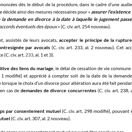
noncées dès le début de la procédure, dans le cadre d’une audi
uge décide ainsi des mesures nécessaires pour «
assurer l’existence
e la demande en divorce à la date à laquelle le jugement pass
 accords éventuels des époux
» (C. civ. art. 254 nouveau).
t, assistés de leurs avocats,
accepter le principe de la ruptur
ontresignée par avocats
(C. civ. art. 233, al. 2 nouveau). Cet ac
 (C. civ. art.
233
, al. 1 et 3).
itive des liens du mariage
, le délai de cessation de vie commune
al. 1 modifié) et apprécié à compter soit de la date de la demand
 lorsque le choix d’un divorce pour altération aura été fait pendan
 en cas de
demandes de divorce concurrentes
(C. civ. art. 238, a
rps par consentement mutuel
(C. civ. art. 298 modifié), pouvant 
utuel
(C. civ. art. 307, al. 2 nouveau).
n de corps par consentement mutuel peuvent être conclues par