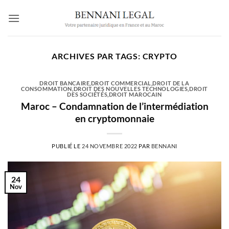
Passer
au
contenu
ARCHIVES PAR TAGS:
CRYPTO
DROIT BANCAIRE
,
DROIT COMMERCIAL
,
DROIT DE LA
CONSOMMATION
,
DROIT DES NOUVELLES TECHNOLOGIES
,
DROIT
DES SOCIÉTÉS
,
DROIT MAROCAIN
Maroc – Condamnation de l’intermédiation
en cryptomonnaie
PUBLIÉ LE
24 NOVEMBRE 2022
PAR
BENNANI
24
Nov