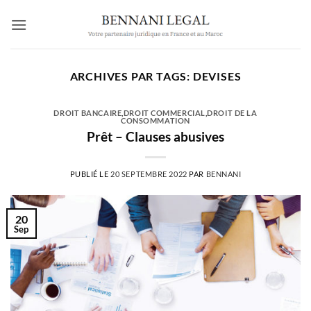
Passer
au
contenu
ARCHIVES PAR TAGS:
DEVISES
DROIT BANCAIRE
,
DROIT COMMERCIAL
,
DROIT DE LA
CONSOMMATION
Prêt – Clauses abusives
PUBLIÉ LE
20 SEPTEMBRE 2022
PAR
BENNANI
20
Sep