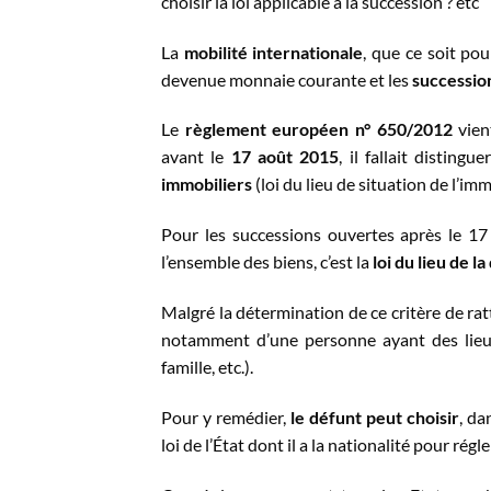
choisir la loi applicable à la succession ? etc
La
mobilité internationale
, que ce soit po
devenue monnaie courante et les
succession
Le
règlement européen n° 650/2012
vien
avant le
17 août 2015
, il fallait distingu
immobiliers
(loi du lieu de situation de l’im
Pour les successions ouvertes après le 17
l’ensemble des biens, c’est la
loi du lieu de 
Malgré la détermination de ce critère de ratt
notamment d’une personne ayant des lieux 
famille, etc.).
Pour y remédier,
le défunt peut choisir
, da
loi de l’État dont il a la nationalité pour régl