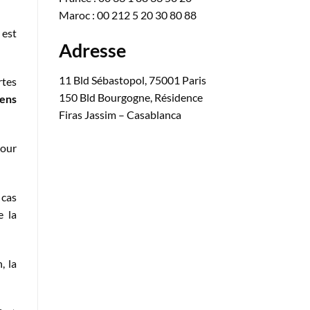
Maroc : 00 212 5 20 30 80 88
 est
Adresse
11 Bld Sébastopol, 75001 Paris
rtes
150 Bld Bourgogne, Résidence
iens
Firas Jassim – Casablanca
pour
 cas
e la
, la