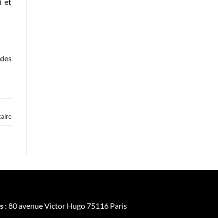
i et
 des
aire
s
: 80 avenue Victor Hugo 75116 Paris