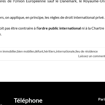
bres de l’Union Européenne sauf le Danemark, le Royaume-Un
s, on applique, en principe, les règles de droit international privé.
oit pas être contraire à
l’ordre public international
ni à la Chartre
.
en immobilier
,
bien mobilier
,
défunt
,
héritiers
,
internationale
,
lieu de résidence
Laissez un comment
Téléphone
Pari
en