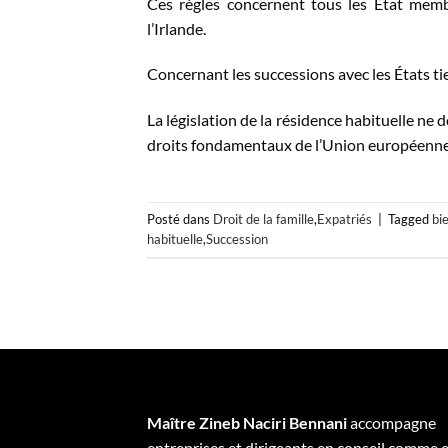
Ces règles concernent tous les Etat mem
l’Irlande.
Concernant les successions avec les États tier
La législation de la résidence habituelle ne d
droits fondamentaux de l’Union européenne
Posté dans
Droit de la famille
,
Expatriés
|
Tagged
bi
habituelle
,
Succession
Maître Zineb Naciri Bennani
accompagne
entreprises et dirigeants en conseil comme 