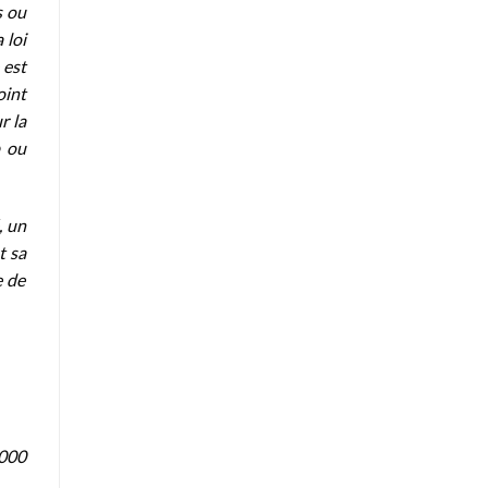
s ou
 loi
 est
oint
r la
p ou
, un
t sa
e de
.000