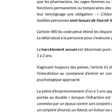
que les pharmaciens, les sages-femmes ou t
fonctions permanentes ou temporaires, des se
leur témoignage une obligation : «
Citées
lesdites personnes
sont tenues de fournir 
L’article 480 du code pénal étend les disposit
Le délai laissé à la personne pour s’exécute
Le
harcèlement sexuel
est désormais puni à
1 à 2 ans.
S’agissant toujours des peines, l’article 61 
l’interdiction au condamné d’entrer en co
psychologique approprié.
La peine d’emprisonnement d’un à 5 ans app
portée au double «
lorsque l’infraction e
commise par un époux contre son conjoint ou 
un conjoint divorcé, un fiancé, un tuteur ou