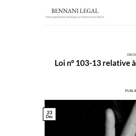
Passer
au
contenu
DROI
Loi n° 103-13 relative à
PUBLI
23
Déc