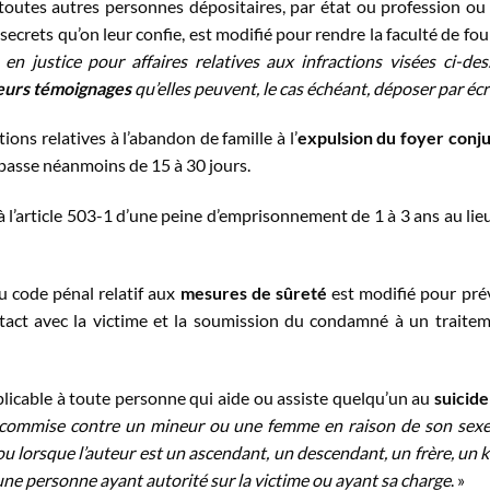
outes autres personnes dépositaires, par état ou profession ou
crets qu’on leur confie, est modifié pour rendre la faculté de fou
 en justice pour affaires relatives aux infractions visées ci-des
leurs témoignages
qu’elles peuvent, le cas échéant, déposer par écri
ions relatives à l’abandon de famille à l’
expulsion du foyer conju
r passe néanmoins de 15 à 30 jours.
 l’article 503-1 d’une peine d’emprisonnement de 1 à 3 ans au lie
du code pénal relatif aux
mesures de sûreté
est modifié pour pré
ntact avec la victime et la soumission du condamné à un traite
licable à toute personne qui aide ou assiste quelqu’un au
suicide
st commise contre un mineur ou une femme en raison de son sex
lorsque l’auteur est un ascendant, un descendant, un frère, un ka
 une personne ayant autorité sur la victime ou ayant sa charge
. »