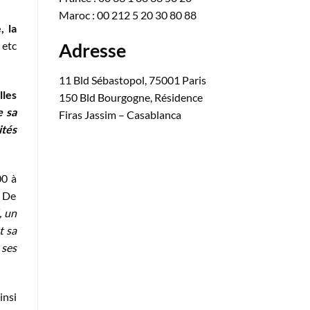
Maroc : 00 212 5 20 30 80 88
, la
Adresse
 etc
11 Bld Sébastopol, 75001 Paris
lles
150 Bld Bourgogne, Résidence
e sa
Firas Jassim – Casablanca
ités
00 à
. De
, un
t sa
 ses
insi