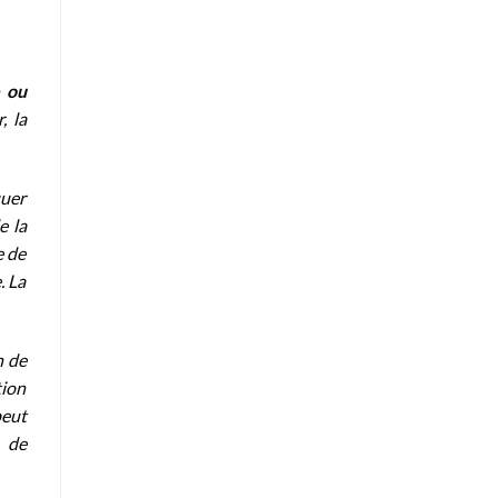
e ou
, la
quer
e la
e de
. La
n de
tion
peut
u de