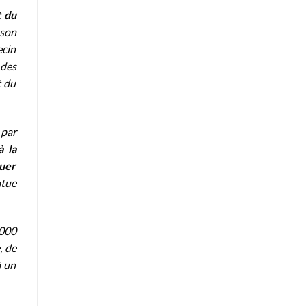
t du
 son
ecin
 des
t du
 par
 la
quer
atue
.000
, de
à un