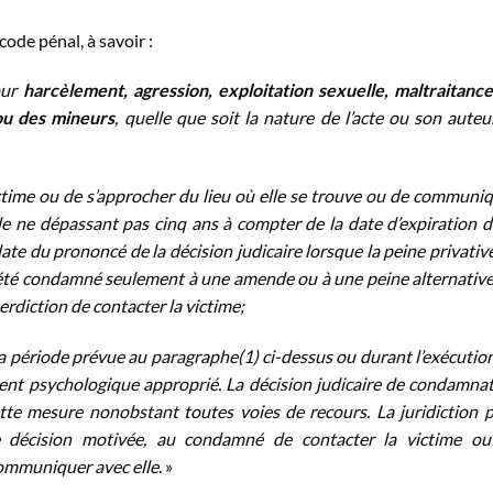
ode pénal, à savoir :
our
harcèlement, agression, exploitation sexuelle, maltraitanc
ou des mineurs
, quelle que soit la nature de l’acte ou son auteur
ctime ou de s’approcher du lieu où elle se trouve ou de communi
e ne dépassant pas cinq ans à compter de la date d’expiration d
date du prononcé de la décision judicaire lorsque la peine privativ
 a été condamné seulement à une amende ou à une peine alternative
terdiction de contacter la victime;
a période prévue au paragraphe(1) ci-dessus ou durant l’exécutio
tement psychologique approprié. La décision judicaire de condamna
tte mesure nonobstant toutes voies de recours. La juridiction 
ne décision motivée, au condamné de contacter la victime o
 communiquer avec elle
. »