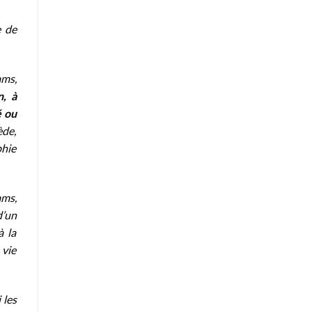
e de
ams,
n, à
é ou
ède,
phie
ams,
d’un
à la
 vie
 les