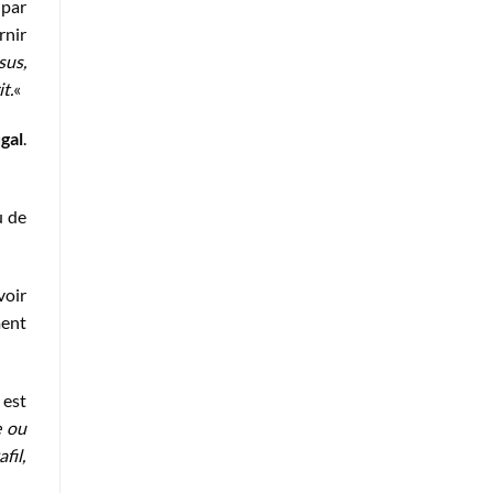
 par
rnir
sus,
t.
«
gal
.
u de
voir
ment
est
e ou
fil,