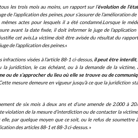
 tous les trois mois au moins, un rapport sur l’
évolution de l’éta
juge de l’application des peines, pour s’assurer de l’amélioration de
 mêmes actes pour lesquels il a été condamné.Lorsque le méd
sure avant la date fixée, il doit informer le juge de l’application
stifie cet avis.La victime doit être avisée du résultat du rappor
uge de l’application des peines.
«
 infractions visées à l’article 88-1 ci-dessus,
il peut être interdit
,
ou la juridiction, le cas échéant, ou à la demande de la victime,
à
ime ou de s’approcher du lieu où elle se trouve ou de communi
 Cette mesure demeure en vigueur jusqu’à ce que la juridiction st
nement de six mois à deux ans et d’une amende de 2.000 à 20
e violation de la mesure d’interdiction ou de contacter la victime
elle, par quelque moyen que ce soit, ou le refus de soumettre 
cation des articles 88-1 et 88-3 ci-dessus
. »