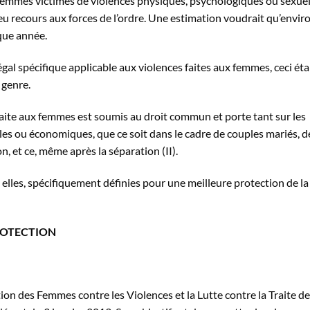
femmes victimes de violences physiques, psychologiques ou sexuel
 recours aux forces de l’ordre. Une estimation voudrait qu’envir
que année.
 légal spécifique applicable aux violences faites aux femmes, ceci ét
 genre.
e faite aux femmes est soumis au droit commun et porte tant sur les
les ou économiques, que ce soit dans le cadre de couples mariés, d
, et ce, même après la séparation (II).
elles, spécifiquement définies pour une meilleure protection de la
ROTECTION
tion des Femmes contre les Violences et la Lutte contre la Traite d