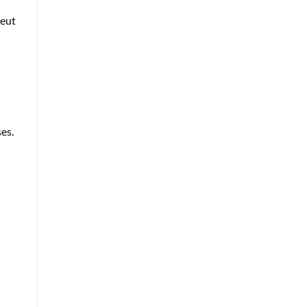
peut
es.