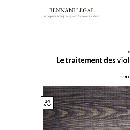
Passer
au
contenu
D
Le traitement des viol
PUBLI
24
Nov