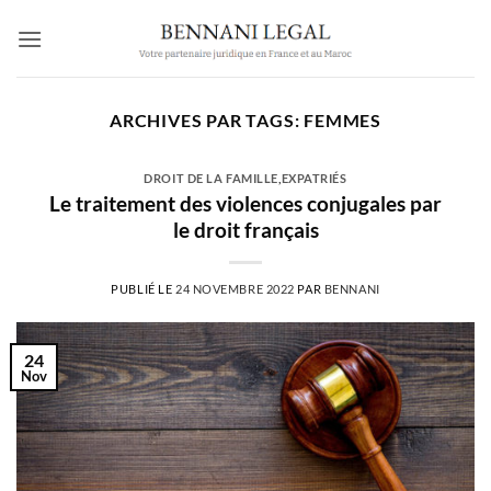
Passer
au
contenu
ARCHIVES PAR TAGS:
FEMMES
DROIT DE LA FAMILLE
,
EXPATRIÉS
Le traitement des violences conjugales par
le droit français
PUBLIÉ LE
24 NOVEMBRE 2022
PAR
BENNANI
24
Nov