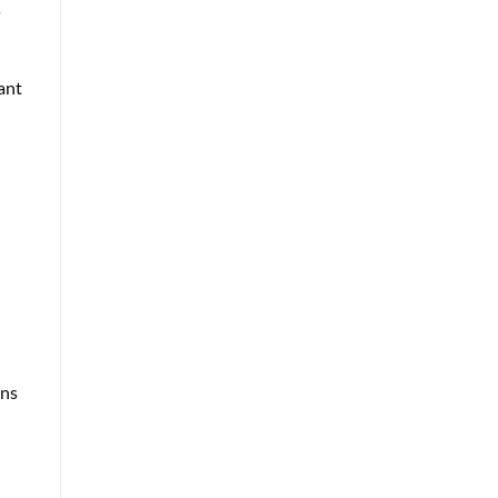
s
ant
ons