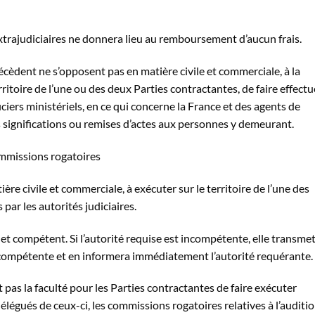
 extrajudiciaires ne donnera lieu au remboursement d’aucun frais.
précèdent ne s’opposent pas en matière civile et commerciale, à la
erritoire de l’une ou des deux Parties contractantes, de faire effectu
iciers ministériels, en ce qui concerne la France et des agents de
s significations ou remises d’actes aux personnes y demeurant.
ommissions rogatoires
ère civile et commerciale, à exécuter sur le territoire de l’une des
par les autorités judiciaires.
t compétent. Si l’autorité requise est incompétente, elle transme
té compétente et en informera immédiatement l’autorité requérante.
t pas la faculté pour les Parties contractantes de faire exécuter
élégués de ceux-ci, les commissions rogatoires relatives à l’auditi