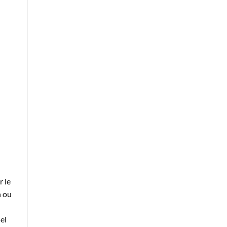
r le
n ou
el