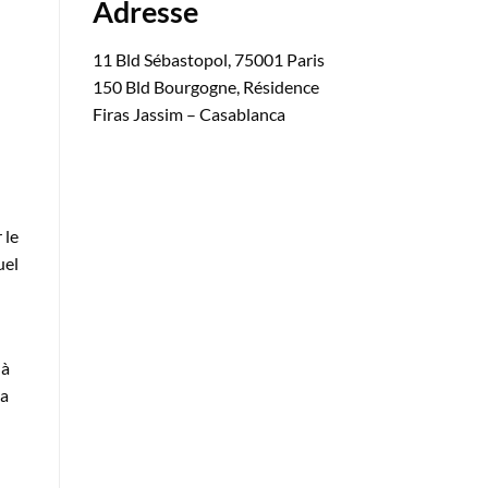
Adresse
11 Bld Sébastopol, 75001 Paris
150 Bld Bourgogne, Résidence
Firas Jassim – Casablanca
 le
uel
 à
la