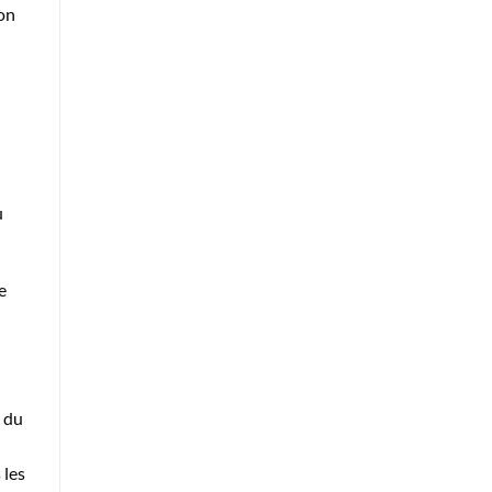
son
u
e
t du
 les