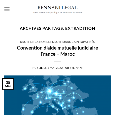
Passer
au
contenu
ARCHIVES PAR TAGS:
EXTRADITION
DROIT DE LA FAMILLE
,
DROIT MAROCAIN
,
EXPATRIÉS
Convention d’aide mutuelle judiciaire
France – Maroc
PUBLIÉ LE
5 MAI 2022
PAR
BENNANI
05
Mai