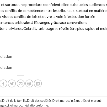
ssi et surtout une procédure «confidentielle» puisque les audiences 
 les conflits de compétence entre les tribunaux, surtout en matière
-vis des conflits de lois et ouvre la voie à l’exécution forcée
entences arbitrales à l’étranger, grâce aux conventions
dont le Maroc. Cela dit, l’arbitrage se révèle être plus rapide et mo
édiation
édiation
al
,
Droit de la famille
,
Droit des sociétés
,
Droit marocain
,
Expatriés
et marqué
rage
,
cci
,
loi
,
maroc
,
médiation
,
réforme
.