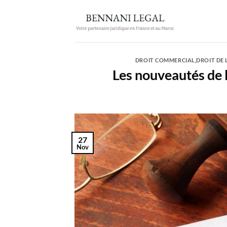
Passer
au
contenu
DROIT COMMERCIAL
,
DROIT DE 
Les nouveautés de 
27
Nov