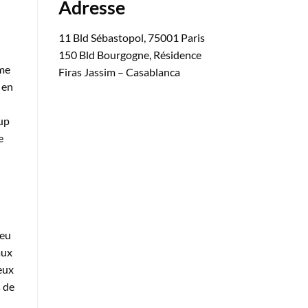
Adresse
11 Bld Sébastopol, 75001 Paris
150 Bld Bourgogne, Résidence
ème
Firas Jassim – Casablanca
 en
oup
e
ieu
aux
eux
s de