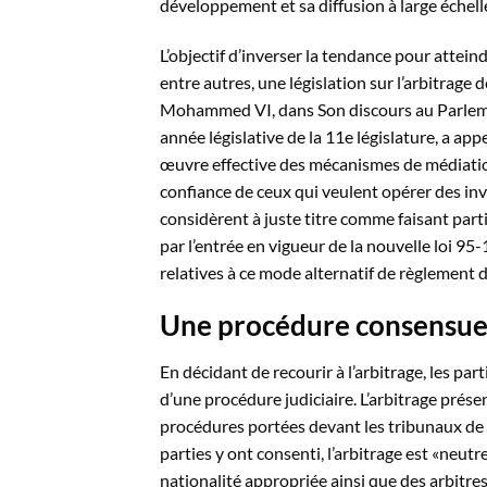
développement et sa diffusion à large échell
L’objectif d’inverser la tendance pour attei
entre autres, une législation sur l’arbitrage 
Mohammed VI, dans Son discours au Parlemen
année législative de la 11e législature, a app
œuvre effective des mécanismes de médiation 
confiance de ceux qui veulent opérer des in
considèrent à juste titre comme faisant par
par l’entrée en vigueur de la nouvelle loi 95
relatives à ce mode alternatif de règlement 
Une procédure consensuell
En décidant de recourir à l’arbitrage, les pa
d’une procédure judiciaire. L’arbitrage pré
procédures portées devant les tribunaux de l
parties y ont consenti, l’arbitrage est «neut
nationalité appropriée ainsi que des arbitre