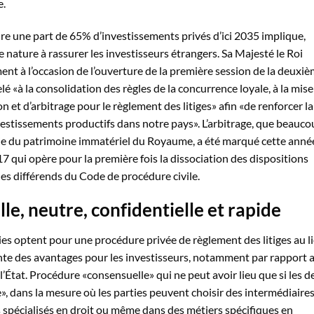
e.
ndre une part de 65% d’investissements privés d’ici 2035 implique,
de nature à rassurer les investisseurs étrangers. Sa Majesté le Roi
t à l’occasion de l’ouverture de la première session de la deuxi
elé «à la consolidation des règles de la concurrence loyale, à la mise
et d’arbitrage pour le règlement des litiges» afin «de renforcer la
vestissements productifs dans notre pays». L’arbitrage, que beauc
tie du patrimoine immatériel du Royaume, a été marqué cette anné
-17 qui opère pour la première fois la dissociation des dispositions
des différends du Code de procédure civile.
e, neutre, confidentielle et rapide
rties optent pour une procédure privée de règlement des litiges au l
sente des avantages pour les investisseurs, notamment par rapport 
’État. Procédure «consensuelle» qui ne peut avoir lieu que si les d
re», dans la mesure où les parties peuvent choisir des intermédiaire
s spécialisés en droit ou même dans des métiers spécifiques en