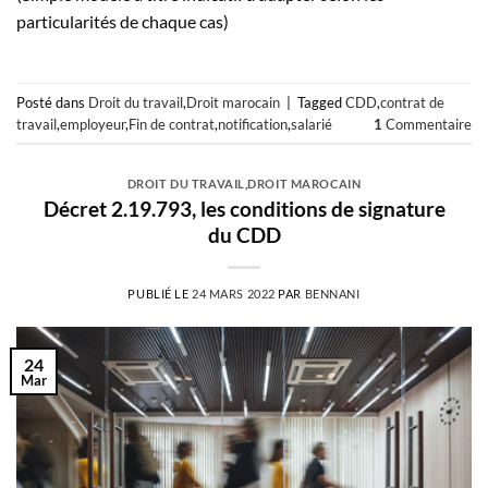
particularités de chaque cas)
Posté dans
Droit du travail
,
Droit marocain
|
Tagged
CDD
,
contrat de
travail
,
employeur
,
Fin de contrat
,
notification
,
salarié
1
Commentaire
DROIT DU TRAVAIL
,
DROIT MAROCAIN
Décret 2.19.793, les conditions de signature
du CDD
PUBLIÉ LE
24 MARS 2022
PAR
BENNANI
24
Mar