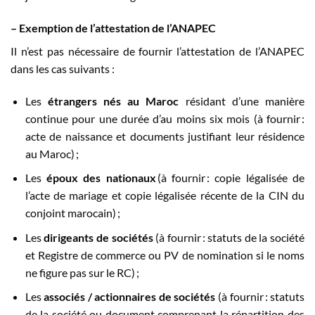
–
Exemption d
e l
’attestation
de l’ANAPEC
Il n’est pas nécessaire de fournir l’attestation de l’ANAPEC
dans les cas suivants :
Les
étrangers nés au Maroc
résidant d’une manière
continue pour une durée d’au moins six mois (à fournir :
acte de naissance et documents justifiant leur résidence
au Maroc) ;
Les
époux des nationaux
(à fournir : copie légalisée de
l’acte de mariage et copie légalisée récente de la CIN du
conjoint marocain) ;
Les
dirigeants
de
société
s
(à fournir : statuts de la société
et Registre de commerce ou PV de nomination si le noms
ne figure pas sur le RC) ;
Les
ass
ociés /
actionnaires de
société
s
(à fournir : statuts
de la société ou document comprenant la répartition des