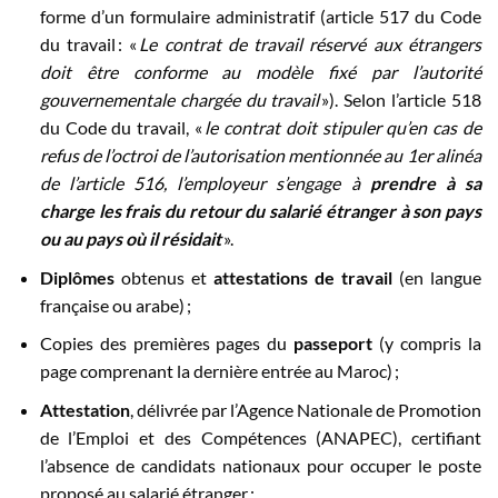
forme d’un formulaire administratif (article 517 du Code
du travail : «
Le contrat de travail réservé aux étrangers
doit être conforme au modèle fixé par l’autorité
gou
vernementale chargée du travail
»). Selon l’article 518
du Code du travail, «
l
e contrat doit stipuler qu’en cas de
refus de l’octroi de l’autorisation mentionnée au 1
er
alinéa
de l’article 516, l’employeur s’engage à
prendre à sa
charge les frais du retour du salarié étranger à son
pays
ou au pays où il résidait
».
Diplômes
obtenus et
attestations de travail
(en langue
française ou arabe) ;
Copies des premières pages du
passeport
(y compris la
page comprenant la dernière entrée au Maroc) ;
Attestation
, délivrée par l’Agence Nationale de Promotion
de l’Emploi et des Compétences (ANAPEC), certifiant
l’absence de candidats nationaux pour occuper le poste
proposé au salarié étranger ;