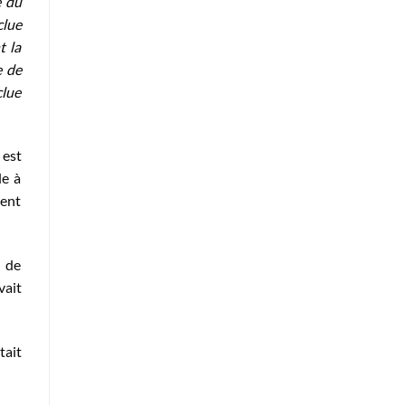
e du
clue
t la
e de
clue
 est
le à
gent
u de
vait
tait