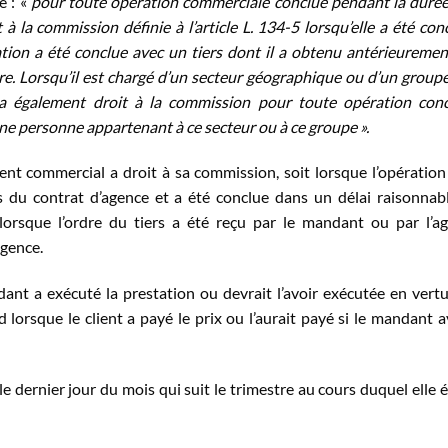
e : «
pour toute opération commerciale conclue pendant la duré
 à la commission définie à l’article L. 134-5 lorsqu’elle a été con
ation a été conclue avec un tiers dont il a obtenu antérieuremen
e. Lorsqu’il est chargé d’un secteur géographique ou d’un group
 a également droit à la commission pour toute opération con
ne personne appartenant à ce secteur ou à ce groupe ».
gent commercial a droit à sa commission, soit lorsque l’opération
s du contrat d’agence et a été conclue dans un délai raisonnab
lorsque l’ordre du tiers a été reçu par le mandant ou par l’a
agence.
nt a exécuté la prestation ou devrait l’avoir exécutée en vert
rd lorsque le client a payé le prix ou l’aurait payé si le mandant a
e dernier jour du mois qui suit le trimestre au cours duquel elle é