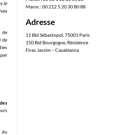
s le
Maroc : 00 212 5 20 30 80 88
ives
Adresse
e de
11 Bld Sébastopol, 75001 Paris
é de
150 Bld Bourgogne, Résidence
ties
Firas Jassim – Casablanca
 par
 des
eurs
n du