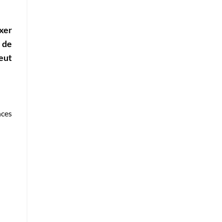
ixer
 de
eut
nces