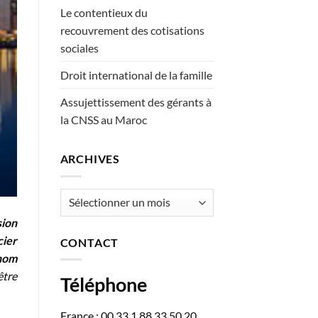
Le contentieux du
recouvrement des cotisations
sociales
Droit international de la famille
Assujettissement des gérants à
la CNSS au Maroc
ARCHIVES
Archives
sion
ier
CONTACT
nom
être
Téléphone
France : 00 33 1 88 33 50 20