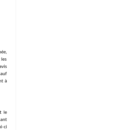
née,
 les
avis
sauf
nt à
t le
dant
i-ci