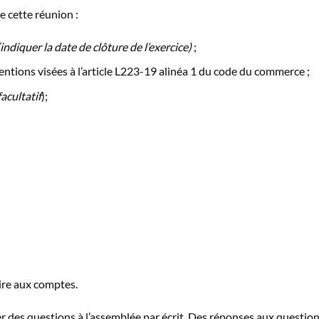
e cette réunion :
(indiquer la date de clôture de l’exercice)
;
ventions visées à l’article L223-19 alinéa 1 du code du commerce ;
facultatif
);
ire aux comptes.
ser des questions à l’assemblée par écrit. Des réponses aux questio