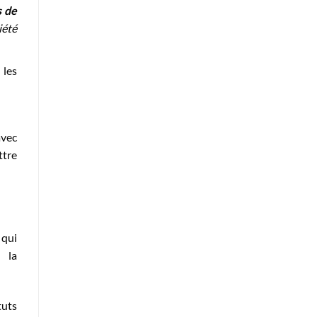
s de
iété
 les
avec
ttre
 qui
i la
tuts