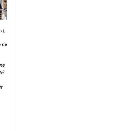
»).
e de
une
té
et