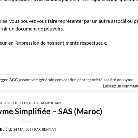
blée
, vous pouvez vous faire représenter par un autre associé ou p
ournir un document de pouvoirs.
ur, en l’expression de nos sentiments respectueux.
agged
AGO
,
assemblée générale
,
convocation
,
gérant
,
société
,
société anonyme
Laissez un comment
T DES SOCIÉTÉS
,
DROIT MAROCAIN
me Simplifiée – SAS (Maroc)
BLIÉ LE
24 MAI 2019
PAR
BENNANI