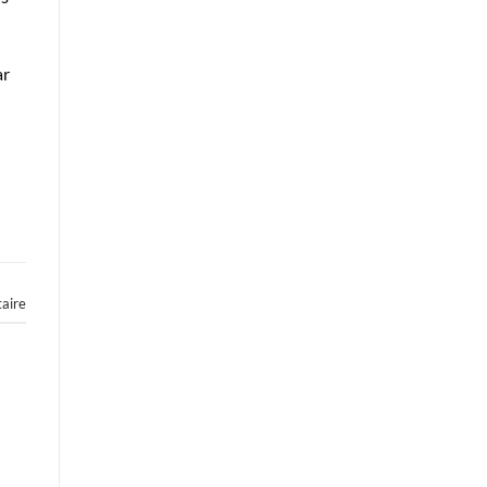
ar
aire