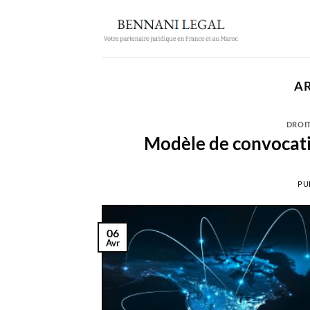
Passer
au
contenu
AR
DROI
Modèle de convocati
PU
06
Avr